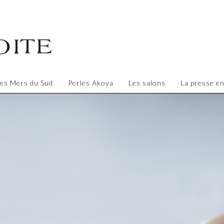
des Mers du Sud
Perles Akoya
Les salons
La presse en